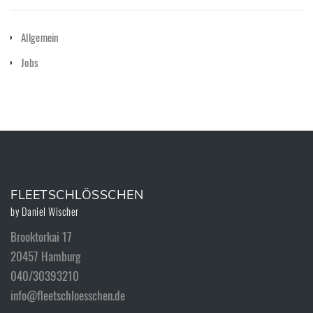
Allgemein
Jobs
FLEETSCHLÖSSCHEN
Brooktorkai 17
20457 Hamburg
040/30393210
info@fleetschloesschen.de