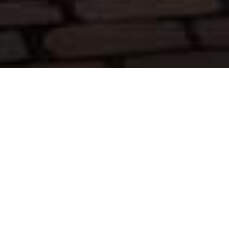
Fischspezialitäten &
norddeutsche Küche