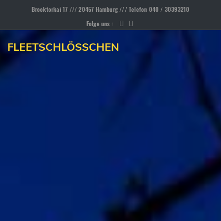
Brooktorkai 17 /// 20457 Hamburg /// Telefon 040 / 30393210
Folge uns :
FLEETSCHLÖSSCHEN