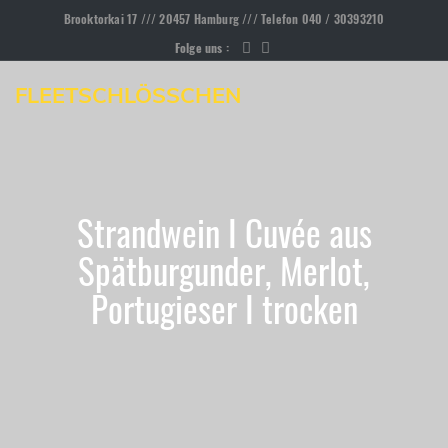
Brooktorkai 17 /// 20457 Hamburg /// Telefon 040 / 30393210
Folge uns :
FLEETSCHLÖSSCHEN
Strandwein I Cuvée aus
Spätburgunder, Merlot,
Portugieser I trocken