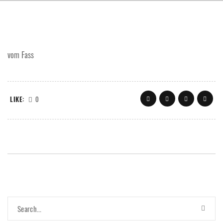
vom Fass
LIKE:
0