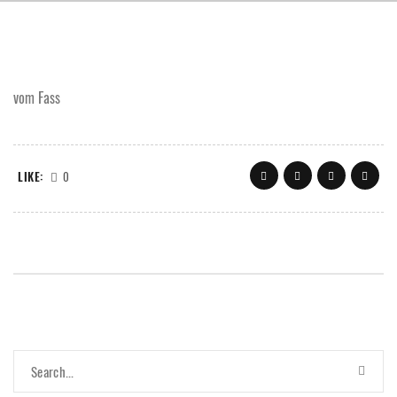
vom Fass
LIKE:
0