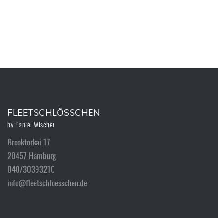
FLEETSCHLÖSSCHEN
Brooktorkai 17
20457 Hamburg
040/30393210
info@fleetschloesschen.de